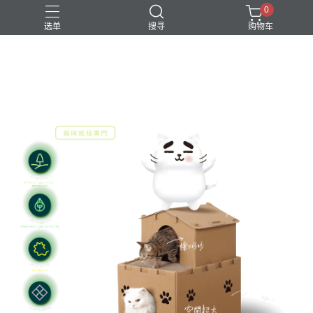
0
选单
搜寻
购物车