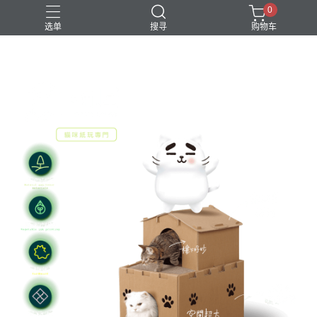
0
选单
搜寻
购物车